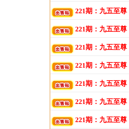
221期：九五至
221期：九五至
221期：九五至
221期：九五至
221期：九五至
221期：九五至
221期：九五至