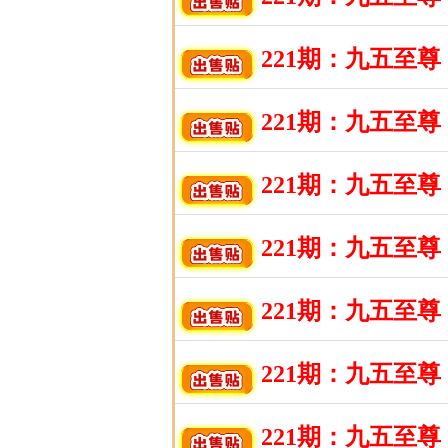
221期：九五至
221期：九五至
221期：九五至
221期：九五至
221期：九五至
221期：九五至
221期：九五至