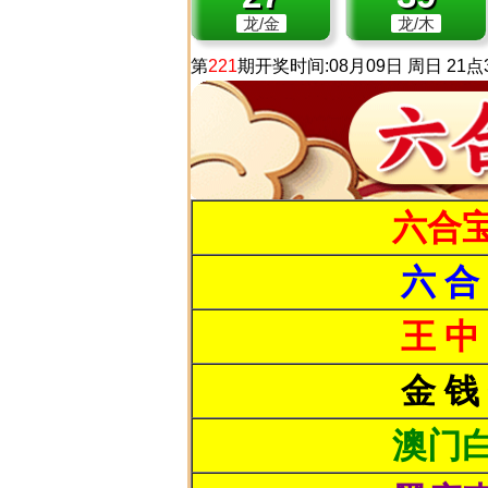
六合
六 合
王 中
金 钱
澳门