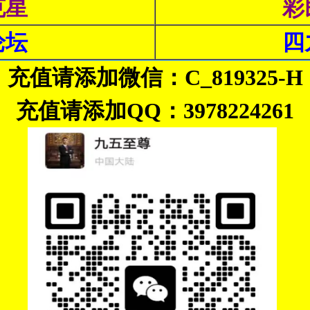
克星
彩
论坛
四
充值请添加微信：C_819325-H
充值请添加QQ：3978224261