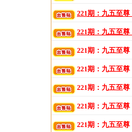
221期：九五至
221期：九五至
221期：九五至
221期：九五至
221期：九五至
221期：九五至
221期：九五至