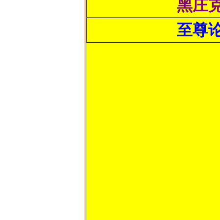
黑庄
至尊